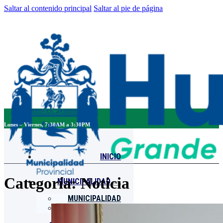
Saltar al contenido principal
Saltar al pie de página
Lunes – Viernes, 7:30AM a 3:30PM
INICIO
Categoría:
Noticia
MUNICIPALIDAD
MUNICIPALIDAD
ORGANIGRAMA