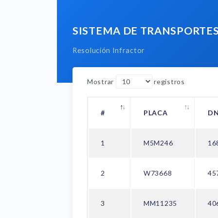
SISTEMA DE TRANSPORTE
Resolución Infractor
Mostrar
registros
#
PLACA
DN
1
M5M246
16
2
W73668
45
3
MM11235
40