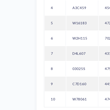
4
A3C459
45
5
W16183
47
6
W2H115
70
7
D4L607
43
8
03025S
47
9
C7D160
44
10
W78061
47