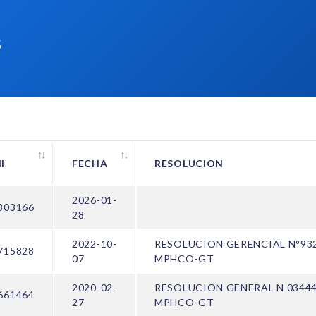
S
I
FECHA
RESOLUCION
2026-01-
803166
28
2022-10-
RESOLUCION GERENCIAL N°932
715828
07
MPHCO-GT
2020-02-
RESOLUCION GENERAL N 03444
661464
27
MPHCO-GT