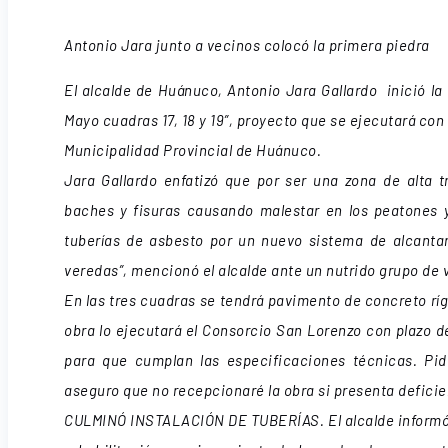
Antonio Jara junto a vecinos colocó la primera piedra
El alcalde de Huánuco, Antonio Jara Gallardo inició la 
Mayo cuadras 17, 18 y 19”, proyecto que se ejecutará con
Municipalidad Provincial de Huánuco.
Jara Gallardo enfatizó que por ser una zona de alta t
baches y fisuras causando malestar en los peatones y
tuberías de asbesto por un nuevo sistema de alcantar
veredas”, mencionó el alcalde ante un nutrido grupo de 
En las tres cuadras se tendrá pavimento de concreto ríg
obra lo ejecutará el Consorcio San Lorenzo con plazo de
para que cumplan las especificaciones técnicas. Pido
aseguro que no recepcionaré la obra si presenta deficie
CULMINÓ INSTALACIÓN DE TUBERÍAS. El alcalde informó 