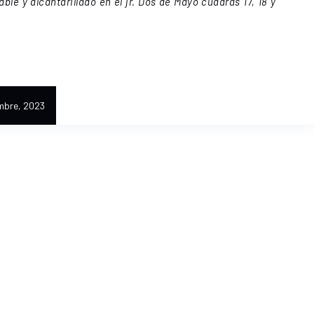
le y alcantarillado en el jr. Dos de Mayo cuadras 17, 18 y
mbre, 2023