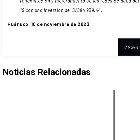
rehabilitación y mejoramiento de las redes de agua potab
19 con una inversión de S/884 939.44.
Huánuco, 10 de noviembre de 2023
17 Novie
Noticias Relacionadas
ALCALDE
TOÑO
JARA
LIDERA
LUCHA
CONTRA
LA
ANEMIA