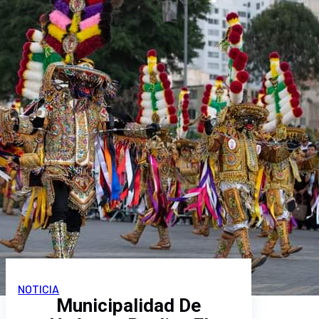
CONCEJO MUNICIPAL
CONVOCATORIAS
SERVICIOS
CONTACTO
INICIO
MUNICIPALIDAD
MUNICIPALIDAD
ORGANIGRAMA
CONCEJO MUNICIPAL
CONVOCATORIAS
SERVICIOS
CONTACTO
NOTICIA
Municipalidad De